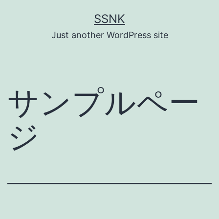
コ
SSNK
ン
Just another WordPress site
テ
ン
ツ
サンプルペー
へ
ス
ジ
キ
ッ
プ